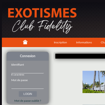
Inscription
Informations
Cha
Connexion
Identifiant
8 caractères
Mot de passe
Mot de passe oublié ?