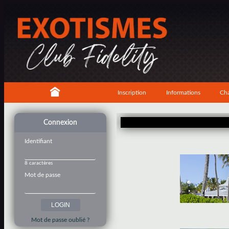
Inscription
Informations
Cha
Connexion
Identifiant
8 caractères
Mot de passe
Mot de passe oublié ?