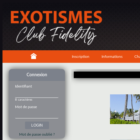
Inscription
Informations
Cha
Connexion
Identifiant
8 caractères
Mot de passe
Mot de passe oublié ?