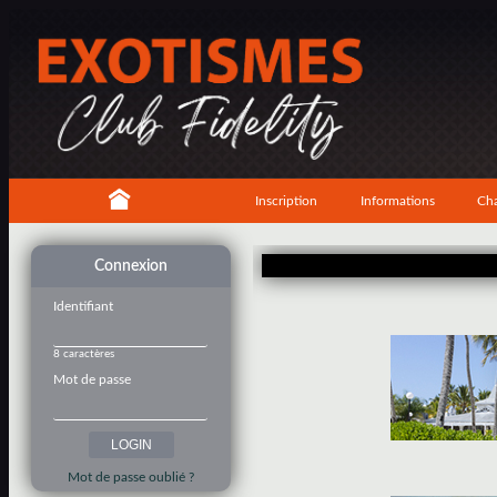
Inscription
Informations
Cha
Connexion
Identifiant
8 caractères
Mot de passe
Mot de passe oublié ?