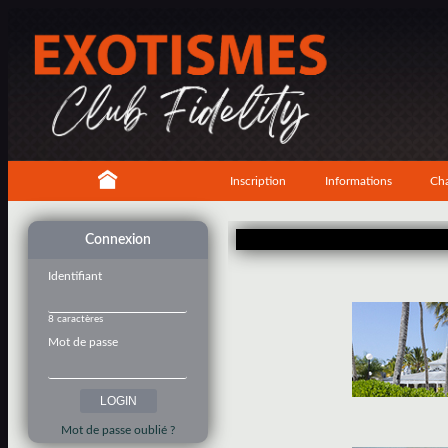
Inscription
Informations
Cha
Connexion
Identifiant
8 caractères
Mot de passe
Mot de passe oublié ?