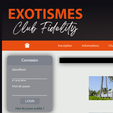
Inscription
Informations
Cha
Connexion
Identifiant
8 caractères
Mot de passe
Mot de passe oublié ?