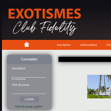
Inscription
Informations
Cha
Connexion
Identifiant
8 caractères
Mot de passe
Mot de passe oublié ?