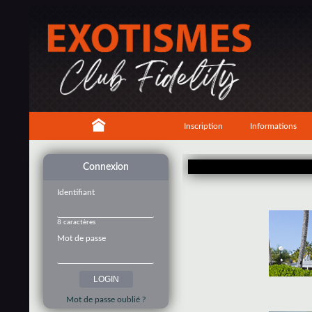
Inscription
Informations
Connexion
Identifiant
8 caractères
Mot de passe
Mot de passe oublié ?