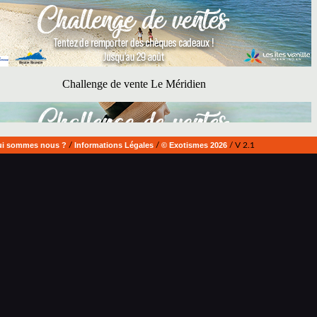
i sommes nous ?
/
Informations Légales
/
© Exotismes 2026
/ V 2.1