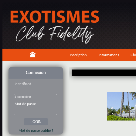
Inscription
Informations
Cha
Connexion
Identifiant
8 caractères
Mot de passe
Mot de passe oublié ?