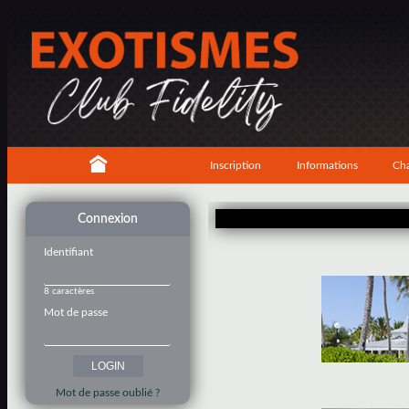
Inscription
Informations
Cha
Connexion
Identifiant
8 caractères
Mot de passe
Mot de passe oublié ?