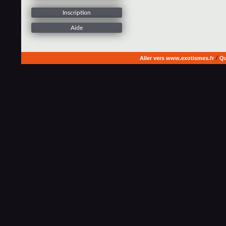
Inscription
Aide
Aller vers www.exotismes.fr
/
Qu