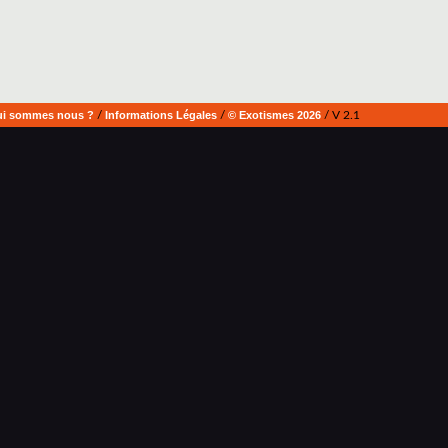
i sommes nous ?
/
Informations Légales
/
© Exotismes 2026
/ V 2.1