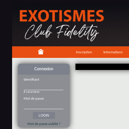
Inscription
Informations
Connexion
Identifiant
8 caractères
Mot de passe
Mot de passe oublié ?