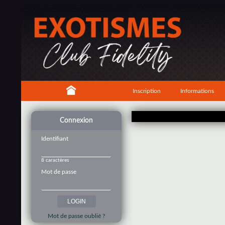
Inscription
Informations
Connexion
Identifiant
8 caractères
Mot de passe
Mot de passe oublié ?