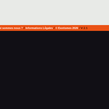
i sommes nous ?
/
Informations Légales
/
© Exotismes 2026
/ V 2.1