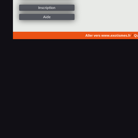
Inscription
Aide
Aller vers www.exotismes.fr
/
Qu