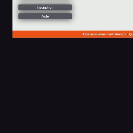
Inscription
Aide
Aller vers www.exotismes.fr
/
Qu