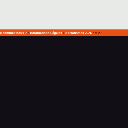
i sommes nous ?
/
Informations Légales
/
© Exotismes 2026
/ V 2.1