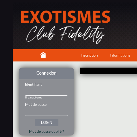
Inscription
Informations
Connexion
Identifiant
8 caractères
Mot de passe
Mot de passe oublié ?