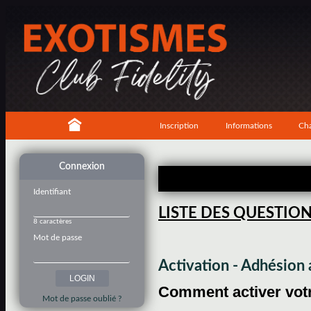
Inscription
Informations
Cha
Connexion
Identifiant
LISTE DES QUESTIO
8 caractères
Mot de passe
Activation - Adhésio
Comment activer votre
Mot de passe oublié ?