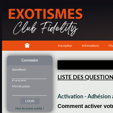
Inscription
Informations
Cha
Connexion
Identifiant
LISTE DES QUESTIO
8 caractères
Mot de passe
Activation - Adhésio
Comment activer votre
Mot de passe oublié ?