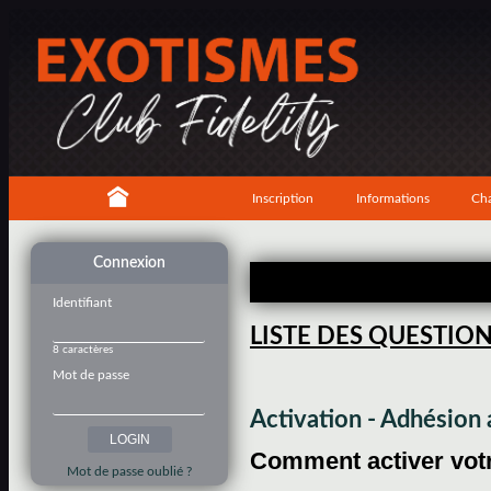
Inscription
Informations
Cha
Connexion
Identifiant
LISTE DES QUESTIO
8 caractères
Mot de passe
Activation - Adhésio
Comment activer votre
Mot de passe oublié ?