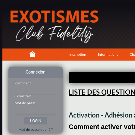
Inscription
Informations
Cha
Connexion
Identifiant
LISTE DES QUESTIO
8 caractères
Mot de passe
Activation - Adhésio
Comment activer votre
Mot de passe oublié ?