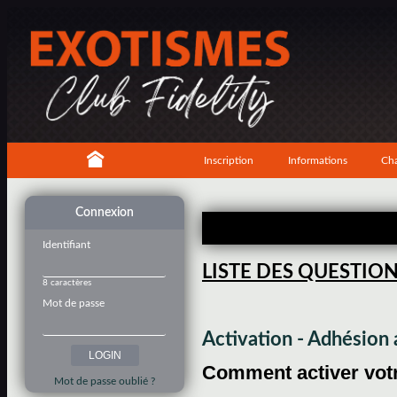
Inscription
Informations
Cha
Connexion
Identifiant
LISTE DES QUESTIO
8 caractères
Mot de passe
Activation - Adhésio
Comment activer votre
Mot de passe oublié ?