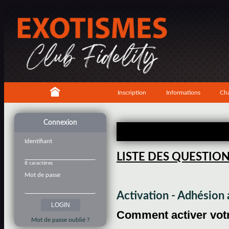
Inscription
Informations
Cha
Connexion
Identifiant
LISTE DES QUESTIO
8 caractères
Mot de passe
Activation - Adhésio
Comment activer votre
Mot de passe oublié ?