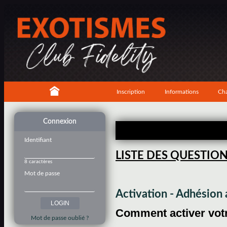
Inscription
Informations
Cha
Connexion
Identifiant
LISTE DES QUESTIO
8 caractères
Mot de passe
Activation - Adhésio
Comment activer votre
Mot de passe oublié ?