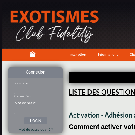
Inscription
Informations
Cha
Connexion
Identifiant
LISTE DES QUESTIO
8 caractères
Mot de passe
Activation - Adhésio
Comment activer votre
Mot de passe oublié ?