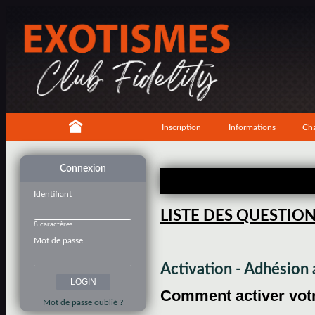
Inscription
Informations
Cha
Connexion
Identifiant
LISTE DES QUESTIO
8 caractères
Mot de passe
Activation - Adhésio
Comment activer votre
Mot de passe oublié ?