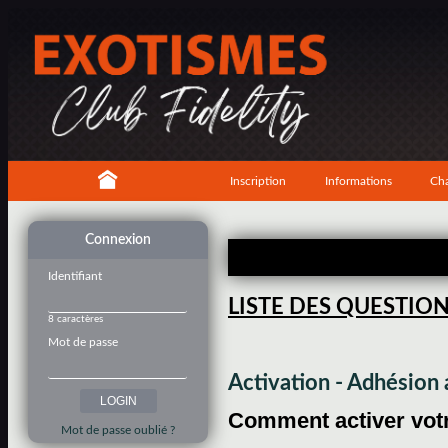
Inscription
Informations
Cha
Connexion
Identifiant
LISTE DES QUESTIO
8 caractères
Mot de passe
Activation - Adhésio
Comment activer votre
Mot de passe oublié ?