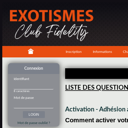
Inscription
Informations
Cha
Connexion
Identifiant
LISTE DES QUESTIO
8 caractères
Mot de passe
Activation - Adhésio
Comment activer votre
Mot de passe oublié ?