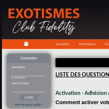
Inscription
Informations
Cha
Connexion
Identifiant
LISTE DES QUESTIO
8 caractères
Mot de passe
Activation - Adhésio
Comment activer votre
Mot de passe oublié ?