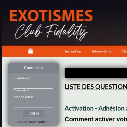
Inscription
Informations
Cha
Connexion
Identifiant
LISTE DES QUESTIO
8 caractères
Mot de passe
Activation - Adhésio
Comment activer votre
Mot de passe oublié ?