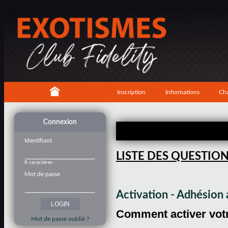
Inscription
Informations
Cha
Connexion
Identifiant
LISTE DES QUESTIO
8 caractères
Mot de passe
Activation - Adhésio
Comment activer votre
Mot de passe oublié ?