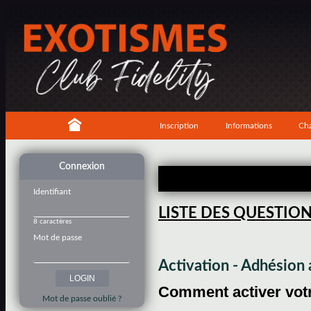
Inscription
Informations
Cha
Connexion
Identifiant
LISTE DES QUESTIO
8 caractères
Mot de passe
Activation - Adhésio
Comment activer votre
Mot de passe oublié ?