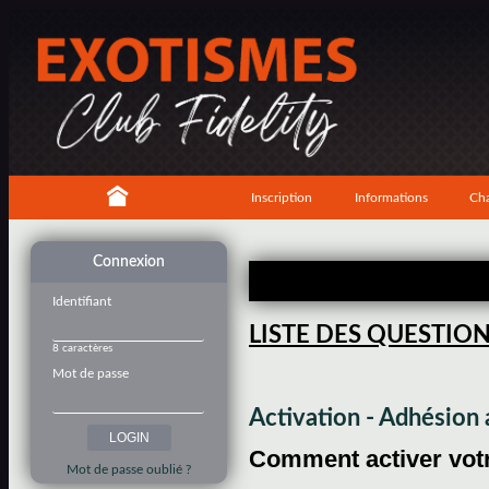
Inscription
Informations
Cha
Connexion
Identifiant
LISTE DES QUESTIO
8 caractères
Mot de passe
Activation - Adhésio
Comment activer votre
Mot de passe oublié ?