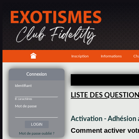
Inscription
Informations
Cha
Connexion
Identifiant
LISTE DES QUESTIO
8 caractères
Mot de passe
Activation - Adhésio
Comment activer votre
Mot de passe oublié ?