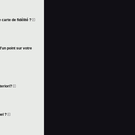
 carte de fidélité ?
d'un point sur votre
teriori?
uel ?