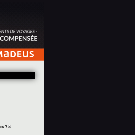
urs ?