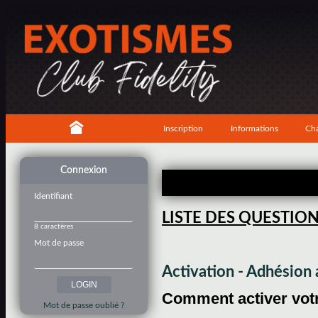
Inscription
Informations
Cha
Connexion
Identifiant
LISTE DES QUESTIO
8 caractères
Mot de passe
Activation - Adhésio
Comment activer votre
Mot de passe oublié ?