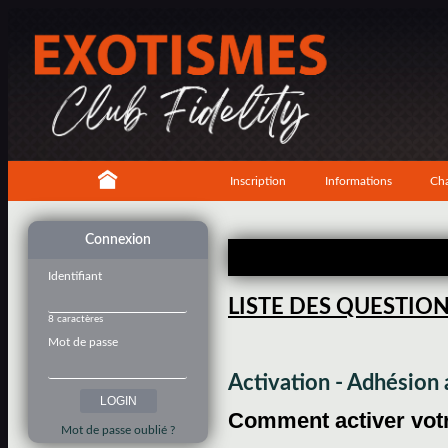
Inscription
Informations
Cha
Connexion
Identifiant
LISTE DES QUESTIO
8 caractères
Mot de passe
Activation - Adhésio
Comment activer votre
Mot de passe oublié ?