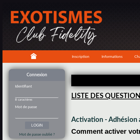
Inscription
Informations
Cha
Connexion
Identifiant
LISTE DES QUESTIO
8 caractères
Mot de passe
Activation - Adhésio
Comment activer votre
Mot de passe oublié ?