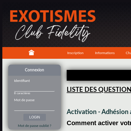
Inscription
Informations
Cha
Connexion
Identifiant
LISTE DES QUESTIO
8 caractères
Mot de passe
Activation - Adhésio
Comment activer votre
Mot de passe oublié ?