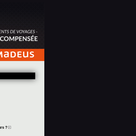
urs ?