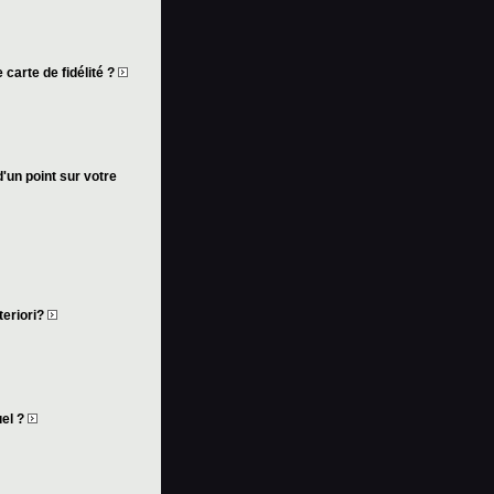
 carte de fidélité ?
d'un point sur votre
teriori?
uel ?