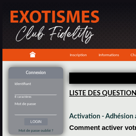
Inscription
Informations
Cha
Connexion
Identifiant
LISTE DES QUESTIO
8 caractères
Mot de passe
Activation - Adhésio
Comment activer votre
Mot de passe oublié ?