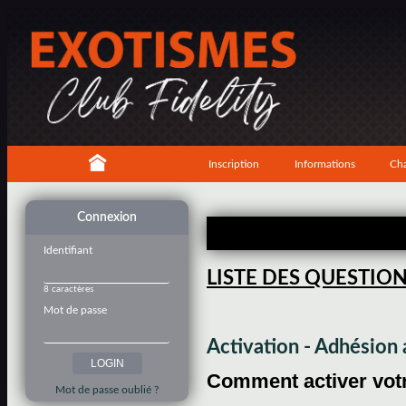
Inscription
Informations
Cha
Connexion
Identifiant
LISTE DES QUESTIO
8 caractères
Mot de passe
Activation - Adhésio
Comment activer votre
Mot de passe oublié ?