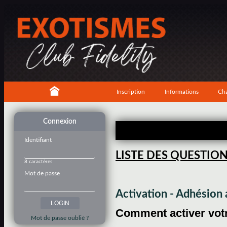
Inscription
Informations
Cha
Connexion
Identifiant
LISTE DES QUESTIO
8 caractères
Mot de passe
Activation - Adhésio
Comment activer votre
Mot de passe oublié ?