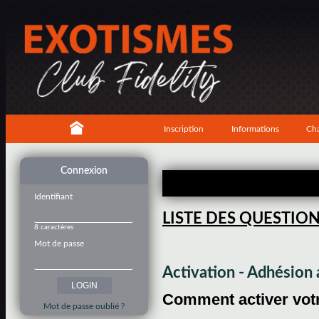
Inscription
Informations
Cha
Connexion
Identifiant
LISTE DES QUESTIO
8 caractères
Mot de passe
Activation - Adhésio
Comment activer votre
Mot de passe oublié ?