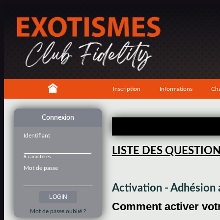
Inscription
Informations
Cha
Connexion
Identifiant
LISTE DES QUESTIO
8 caractères
Mot de passe
Activation - Adhésio
Comment activer votre
Mot de passe oublié ?