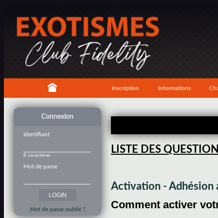
Inscription
Informations
Cha
Connexion
Identifiant
LISTE DES QUESTIO
8 caractères
Mot de passe
Activation - Adhésio
Comment activer votre
Mot de passe oublié ?