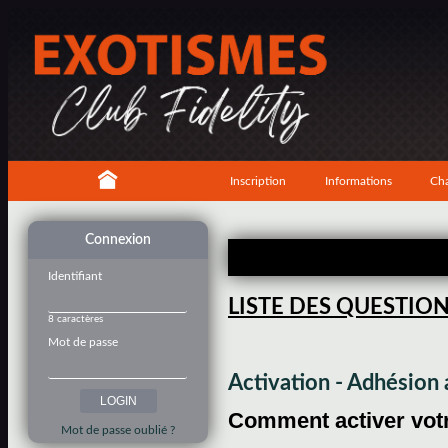
Inscription
Informations
Cha
Connexion
Identifiant
LISTE DES QUESTIO
8 caractères
Mot de passe
Activation - Adhésio
Comment activer votre
Mot de passe oublié ?