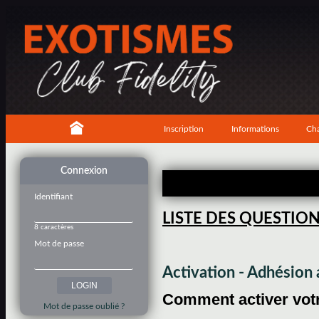
Inscription
Informations
Cha
Connexion
Identifiant
LISTE DES QUESTIO
8 caractères
Mot de passe
Activation - Adhésio
Comment activer votre
Mot de passe oublié ?