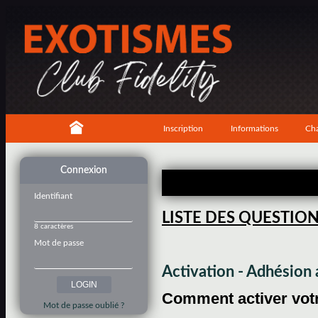
Inscription
Informations
Cha
Connexion
Identifiant
LISTE DES QUESTIO
8 caractères
Mot de passe
Activation - Adhésio
Comment activer votre
Mot de passe oublié ?