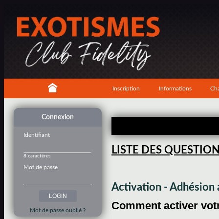
Inscription
Informations
Cha
Connexion
Identifiant
LISTE DES QUESTIO
8 caractères
Mot de passe
Activation - Adhésio
Comment activer votre
Mot de passe oublié ?