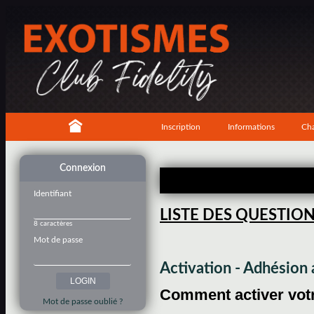
Inscription
Informations
Cha
Connexion
Identifiant
LISTE DES QUESTIO
8 caractères
Mot de passe
Activation - Adhésio
Comment activer votre
Mot de passe oublié ?