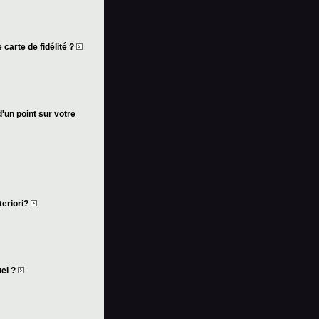
 carte de fidélité ?
d'un point sur votre
teriori?
uel ?