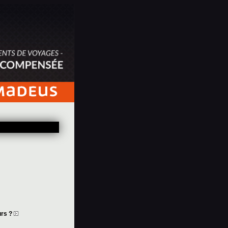
urs ?