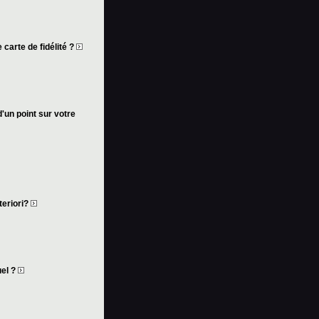
 carte de fidélité ?
d'un point sur votre
teriori?
uel ?