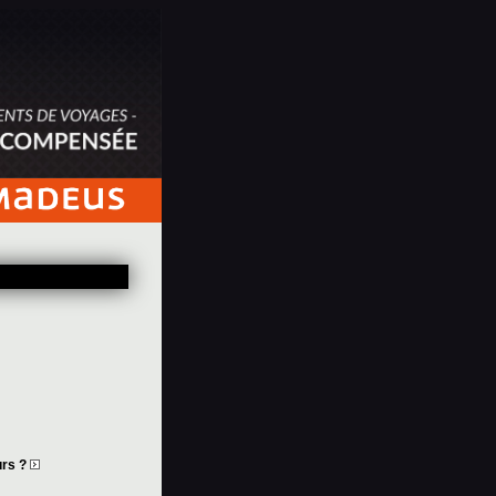
urs ?