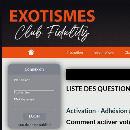
Inscription
Informations
Cha
Connexion
Identifiant
LISTE DES QUESTIO
8 caractères
Mot de passe
Activation - Adhésio
Comment activer votre
Mot de passe oublié ?